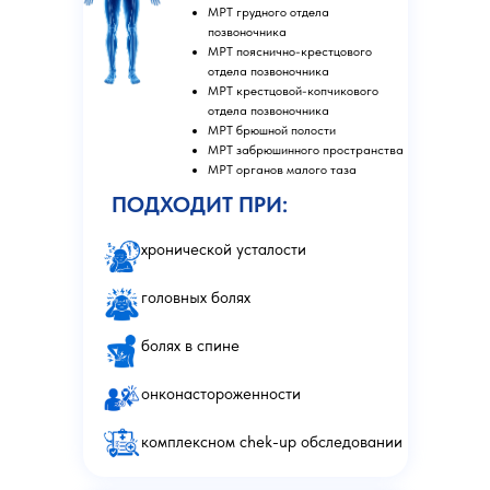
МРТ грудного отдела
позвоночника
МРТ пояснично-крестцового
отдела позвоночника
МРТ крестцовой-копчикового
отдела позвоночника
МРТ брюшной полости
МРТ забрюшинного пространства
МРТ органов малого таза
ПОДХОДИТ ПРИ:
хронической усталости
головных болях
болях в спине
онконастороженности
комплексном chek-up обследовании