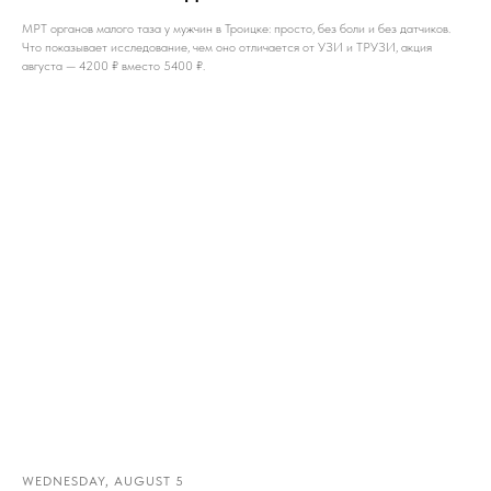
МРТ органов малого таза у мужчин в Троицке: просто, без боли и без датчиков.
Что показывает исследование, чем оно отличается от УЗИ и ТРУЗИ, акция
августа — 4200 ₽ вместо 5400 ₽.
WEDNESDAY, AUGUST 5