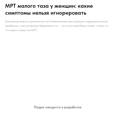
МРТ малого таза у женщин: какие
симптомы нельзя игнорировать
Боль внизу живота, длительные или болезненные менструации, нарушения цикла,
проблемы с наступлением беременности — за этими жалобами может стоять то,
что видно только на МРТ.
Раздел находится в разработке